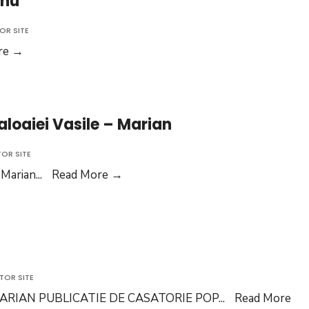
anu
OR SITE
Publicatie
re
→
de
casatorie
Socianu
aloaiei Vasile – Marian
OR SITE
Publicație
– Marian
...
Read More
→
de
căsătorie
Apavaloaiei
Vasile
–
TOR SITE
Marian
ARIAN PUBLICATIE DE CASATORIE POP
...
Read More