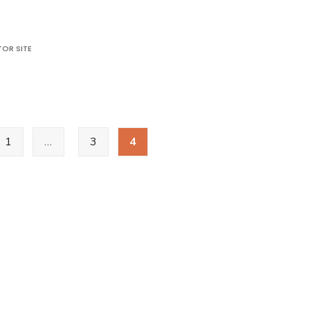
OR SITE
icație
ătorie
1
…
3
4