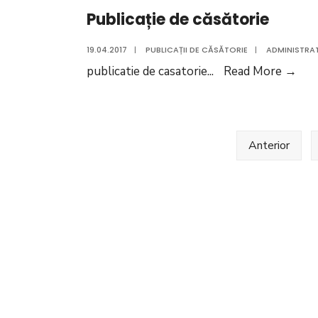
Publicație de căsătorie
19.04.2017
|
PUBLICAȚII DE CĂSĂTORIE
|
ADMINISTRAT
Publ
publicatie de casatorie
...
Read More
→
de
căs
Paginație
Anterior
articole