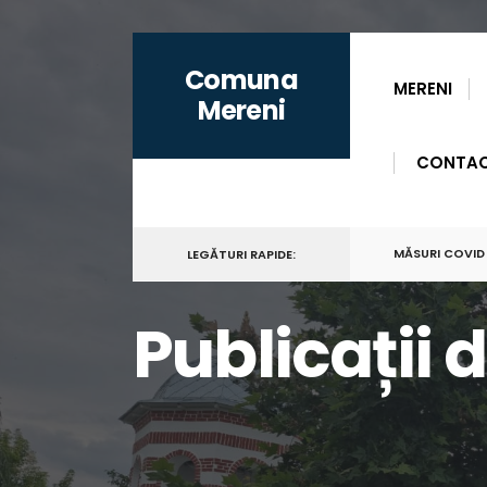
for:
Skip
Comuna
to
MERENI
Mereni
content
CONTA
MĂSURI COVID
LEGĂTURI RAPIDE:
Publicații 