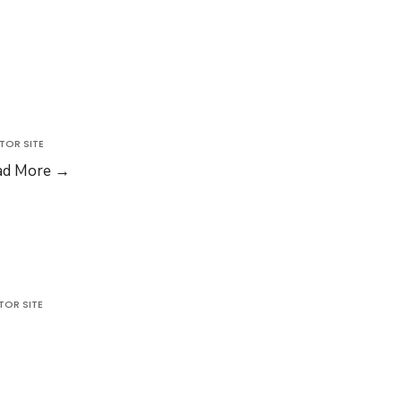
TOR SITE
Publicatie
ad More
→
casatorie
TOR SITE
atie
rie