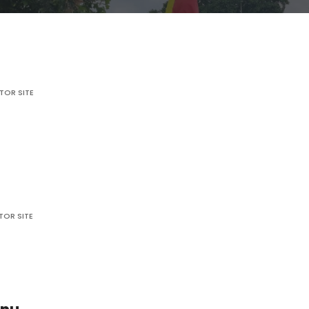
TOR SITE
icație
ătorie
TOR SITE
ție
rie