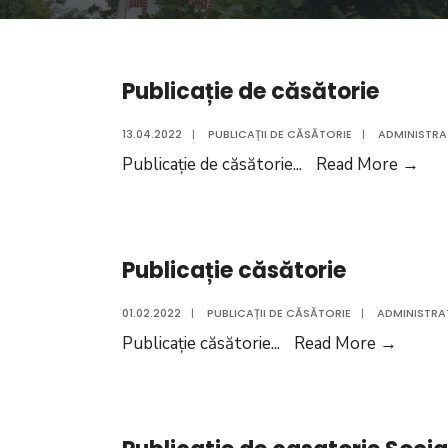
Publicație de căsătorie
13.04.2022
|
PUBLICAȚII DE CĂSĂTORIE
|
ADMINISTRA
Publ
Publicație de căsătorie
...
Read More
→
de
căs
Publicație căsătorie
01.02.2022
|
PUBLICAȚII DE CĂSĂTORIE
|
ADMINISTRA
Publica
Publicație căsătorie
...
Read More
→
căsăto