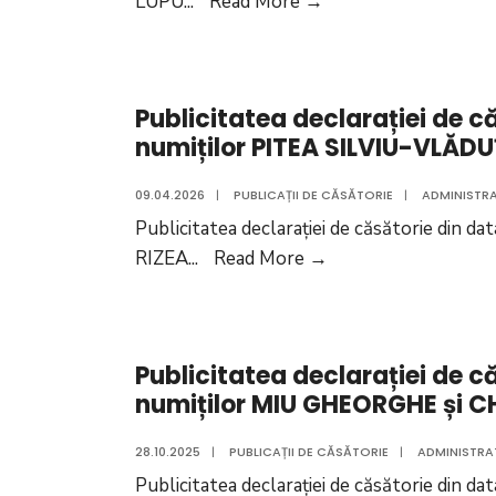
Publicitatea
LUPU
...
Read More
→
numiților
declarației
MIU
de
ION
căsătorie
și
Publicitatea declarației de c
din
CORNEA
numiților PITEA SILVIU-VLĂDU
data
LAURA
de
09.04.2026
|
PUBLICAȚII DE CĂSĂTORIE
|
ADMINISTRA
30.04.2026
Publicitatea declarației de căsătorie din 
a
Publicitatea
RIZEA
...
Read More
→
numiților
declarației
STAN
de
CONSTANTIN
căsătorie
și
Publicitatea declarației de c
din
LUPU
numiților MIU GHEORGHE și
data
NICOLETA
de
28.10.2025
|
PUBLICAȚII DE CĂSĂTORIE
|
ADMINISTRA
09.04.2026
Publicitatea declarației de căsătorie din 