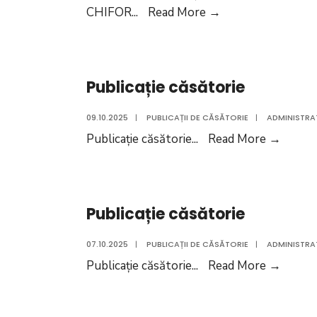
a
Publicitatea
CHIFOR
...
Read More
→
numiților
declarației
PITEA
de
SILVIU-
căsătorie
VLĂDUȚ
Publicație căsătorie
din
și
data
RIZEA
09.10.2025
|
PUBLICAȚII DE CĂSĂTORIE
|
ADMINISTRA
de
ANDRA
Publica
Publicație căsătorie
...
Read More
→
09.10.2025
căsăto
a
numiților
MIU
Publicație căsătorie
GHEORGHE
și
07.10.2025
|
PUBLICAȚII DE CĂSĂTORIE
|
ADMINISTRA
CHIFOR
Publica
Publicație căsătorie
...
Read More
→
MARINELA-
căsăto
MĂDĂLINA