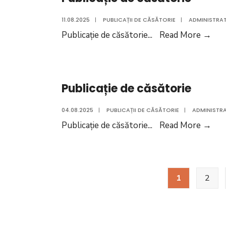
data
11.08.2025
|
PUBLICAȚII DE CĂSĂTORIE
|
ADMINISTRAT
de
Publ
Publicație de căsătorie
...
Read More
→
08.09.2025
de
a
căs
numiților
COSOR
Publicație de căsătorie
IONUȚ-
LIVIU
04.08.2025
|
PUBLICAȚII DE CĂSĂTORIE
|
ADMINISTRA
și
Publ
Publicație de căsătorie
...
Read More
→
HERȚANU
de
GHEORGHIȚA
căs
Paginație
1
2
articole