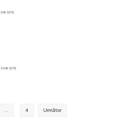
OR SITE
icație
ătorie
TOR SITE
icație
ătorie
…
4
Următor