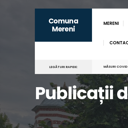
for:
Skip
Comuna
to
MERENI
Mereni
content
CONTA
MĂSURI COVID
LEGĂTURI RAPIDE:
Publicații 