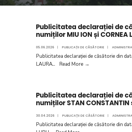
Publicitatea declarației de c
numiților MIU ION și CORNEA
05.06.2026
|
PUBLICAȚII DE CĂSĂTORIE
|
ADMINISTRA
Publicitatea declarației de căsătorie din 
Publicitatea
LAURA
...
Read More
→
declarației
de
căsătorie
Publicitatea declarației de c
din
numiților STAN CONSTANTIN 
data
de
30.04.2026
|
PUBLICAȚII DE CĂSĂTORIE
|
ADMINISTRA
05.06.2026
Publicitatea declarației de căsătorie din
a