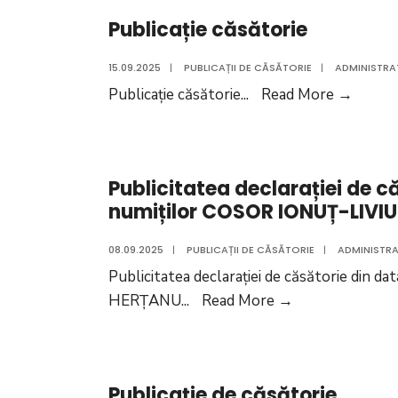
Publicație căsătorie
15.09.2025
|
PUBLICAȚII DE CĂSĂTORIE
|
ADMINISTRA
Publica
Publicație căsătorie
...
Read More
→
căsăto
Publicitatea declarației de c
numiților COSOR IONUȚ-LIVI
08.09.2025
|
PUBLICAȚII DE CĂSĂTORIE
|
ADMINISTRA
Publicitatea declarației de căsătorie din 
Publicitatea
HERȚANU
...
Read More
→
declarației
de
căsătorie
Publicație de căsătorie
din