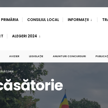
PRIMĂRIA
CONSILIUL LOCAL
INFORMAȚII
TR
CT
ALEGERI 2024
AVIZIER
LEGISLAȚIE
ANUNTURI CONCURSURI
PUBLICAȚ
CĂSĂTORIE
căsătorie