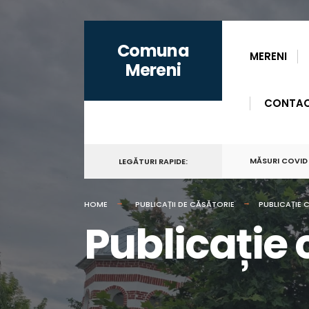
for:
Skip
Comuna
to
MERENI
Mereni
content
CONTA
MĂSURI COVID
LEGĂTURI RAPIDE:
HOME
PUBLICAȚII DE CĂSĂTORIE
PUBLICAȚIE 
Publicație 