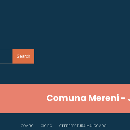
Search
Comuna Mereni - 
GOV.RO
CJC.RO
CT.PREFECTURA.MAI.GOV.RO