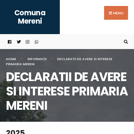
Search
Skip
Comuna
for:
to
MENU
Mereni
content
HOME
INFORMAȚII
DECLARATII DE AVERE SI INTERESE
PRIMARIA MERENI
DECLARATII DE AVERE
SI INTERESE PRIMARIA
MERENI
2025