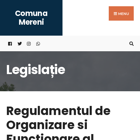
Search
Skip
Comuna
for:
to
MENU
Mereni
content
Legislație
Regulamentul de
Organizare si
Functionare al