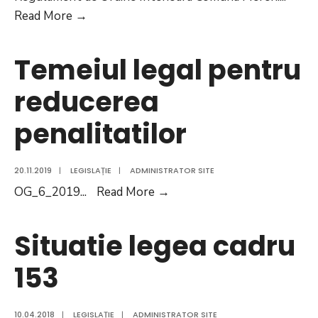
Regulament
Read More
→
de
Ordine
Temeiul legal pentru
Interioara
reducerea
Comuna
Mereni
penalitatilor
20.11.2019
|
LEGISLAȚIE
|
ADMINISTRATOR SITE
Temeiul
OG_6_2019
...
Read More
→
legal
pentru
Situatie legea cadru
reducerea
153
penalitatilor
10.04.2018
|
LEGISLAȚIE
|
ADMINISTRATOR SITE