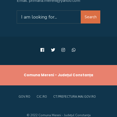
Email: primaria.mereni@yahoo.com
Search
Search
for:
Comuna Mereni - Județul Constanța
GOV.RO
CJC.RO
CT.PREFECTURA.MAI.GOV.RO
© 2022 Comuna Mereni - Județul Constanța