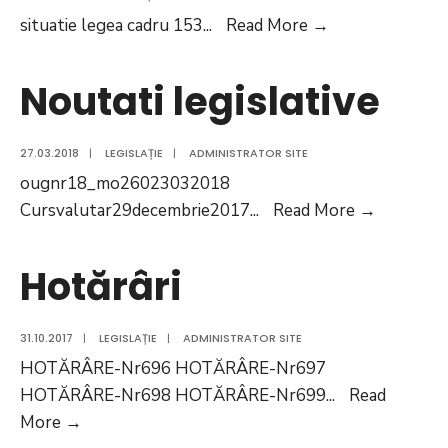
Situatie
situatie legea cadru 153
...
Read More
→
legea
cadru
Noutati legislative
153
27.03.2018
|
LEGISLAȚIE
|
ADMINISTRATOR SITE
ougnr18_mo26023032018
Noutati
Cursvalutar29decembrie2017
...
Read More
→
legislativ
Hotărâri
31.10.2017
|
LEGISLAȚIE
|
ADMINISTRATOR SITE
HOTĂRÂRE-Nr696 HOTĂRÂRE-Nr697
HOTĂRÂRE-Nr698 HOTĂRÂRE-Nr699
...
Read
Hotărâri
More
→