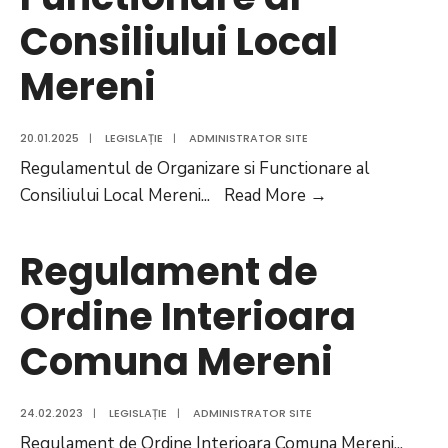
Consiliului Local
Mereni
20.01.2025
|
LEGISLAȚIE
|
ADMINISTRATOR SITE
Regulamentul de Organizare si Functionare al
Regulamentul
Consiliului Local Mereni
...
Read More
→
de
Organizare
Regulament de
si
Ordine Interioara
Functionare
al
Comuna Mereni
Consiliului
Local
Mereni
24.02.2023
|
LEGISLAȚIE
|
ADMINISTRATOR SITE
Regulament de Ordine Interioara Comuna Mereni
...