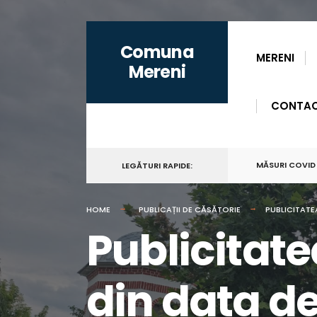
for:
Skip
Comuna
to
MERENI
Mereni
content
CONTA
MĂSURI COVID
LEGĂTURI RAPIDE:
HOME
PUBLICAȚII DE CĂSĂTORIE
PUBLICITATE
Publicitate
din data de