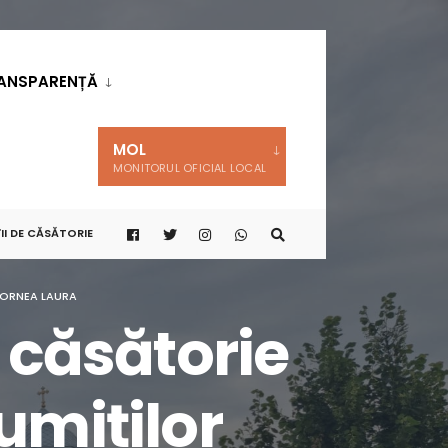
ANSPARENȚĂ
MOL
MONITORUL OFICIAL LOCAL
II DE CĂSĂTORIE
 CORNEA LAURA
e căsătorie
umiților