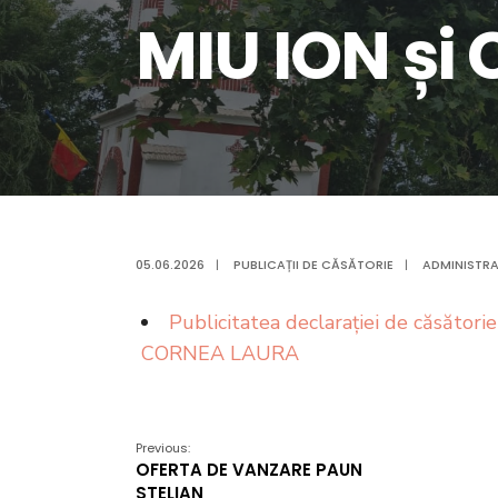
MIU ION și
05.06.2026
|
PUBLICAȚII DE CĂSĂTORIE
|
ADMINISTRA
Publicitatea declarației de căsători
CORNEA LAURA
Previous:
OFERTA DE VANZARE PAUN
STELIAN