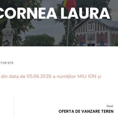
 CORNEA LAURA
TOR SITE
e din data de 05.06.2026 a numiților MIU ION și
Next:
OFERTA DE VANZARE TEREN