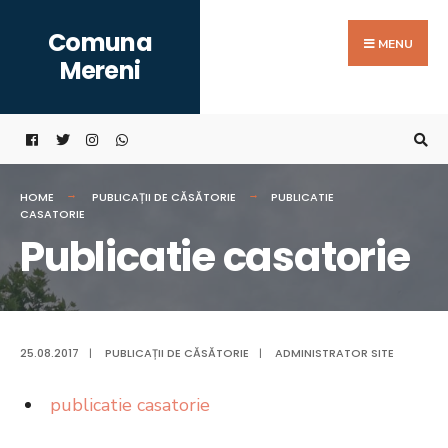
Search
Skip
Comuna
for:
to
MENU
Mereni
content
HOME
PUBLICAȚII DE CĂSĂTORIE
PUBLICATIE
CASATORIE
Publicatie casatorie
25.08.2017
|
PUBLICAȚII DE CĂSĂTORIE
|
ADMINISTRATOR SITE
publicatie casatorie