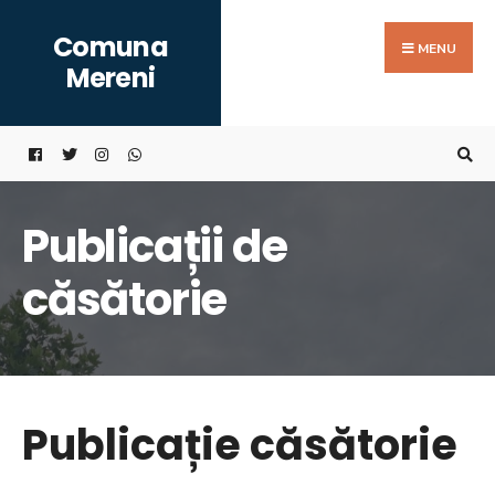
Search
Skip
Comuna
for:
to
MENU
Mereni
content
Publicații de
căsătorie
Publicație căsătorie