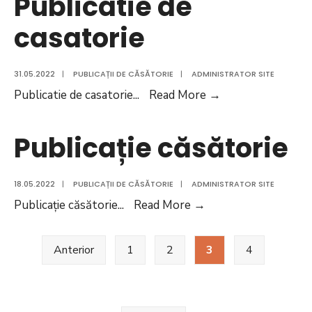
Publicatie de
casatorie
31.05.2022
|
PUBLICAȚII DE CĂSĂTORIE
|
ADMINISTRATOR SITE
Publicatie
Publicatie de casatorie
...
Read More
→
de
casatorie
Publicație căsătorie
18.05.2022
|
PUBLICAȚII DE CĂSĂTORIE
|
ADMINISTRATOR SITE
Publicație
Publicație căsătorie
...
Read More
→
căsătorie
Paginație
Anterior
1
2
3
4
articole