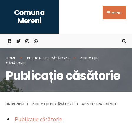
Search
Skip
Comuna
for:
to
MENU
Mereni
content
HOME
PUBLICAȚII DE CĂSĂTORIE
PUBLICAȚIE
CĂSĂTORIE
Publicație căsătorie
06.09.2023
|
PUBLICAȚII DE CĂSĂTORIE
|
ADMINISTRATOR SITE
Publicație căsătorie