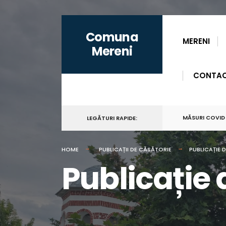
for:
Skip
Comuna
to
MERENI
Mereni
content
CONTA
MĂSURI COVID
LEGĂTURI RAPIDE:
HOME
PUBLICAȚII DE CĂSĂTORIE
PUBLICAȚIE 
Publicație 