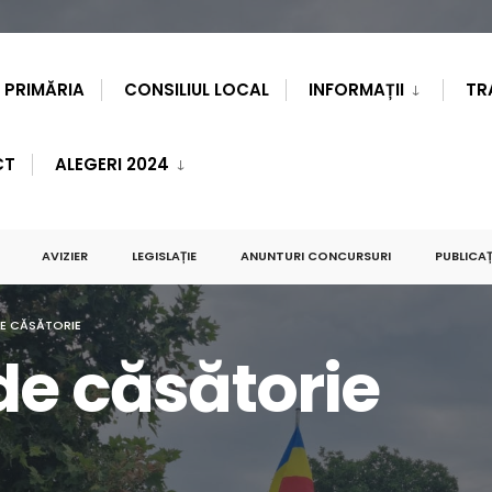
PRIMĂRIA
CONSILIUL LOCAL
INFORMAȚII
TR
CT
ALEGERI 2024
AVIZIER
LEGISLAȚIE
ANUNTURI CONCURSURI
PUBLICAȚ
DE CĂSĂTORIE
de căsătorie