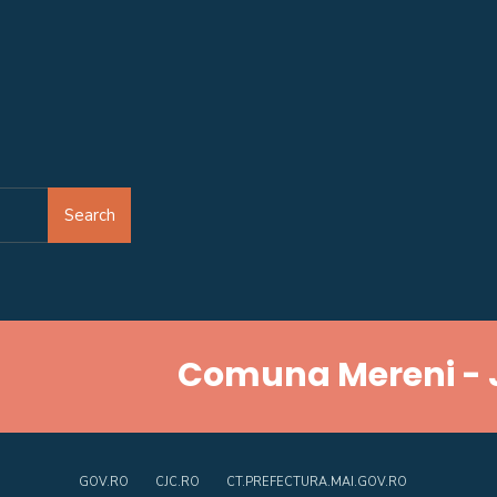
Search
Comuna Mereni - 
GOV.RO
CJC.RO
CT.PREFECTURA.MAI.GOV.RO