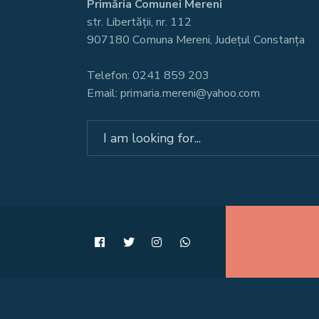
Primăria Comunei Mereni
str. Libertății, nr. 112
907180 Comuna Mereni, Județul Constanța
Telefon: 0241 859 203
Email: primaria.mereni@yahoo.com
Search
for: