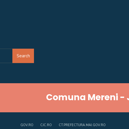
Search
Comuna Mereni - 
GOV.RO
CJC.RO
CT.PREFECTURA.MAI.GOV.RO