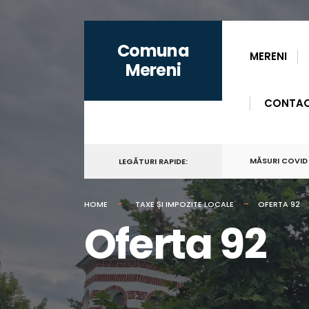
for:
Skip
Comuna
to
MERENI
Mereni
content
CONTA
MĂSURI COVID
LEGĂTURI RAPIDE:
HOME
TAXE ȘI IMPOZITE LOCALE
OFERTA 92
Oferta 92