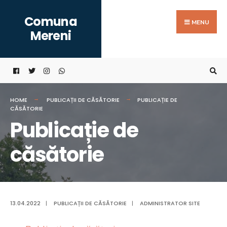
Search
Skip
Comuna
for:
to
MENU
Mereni
content
HOME
PUBLICAȚII DE CĂSĂTORIE
PUBLICAȚIE DE
CĂSĂTORIE
Publicație de
căsătorie
13.04.2022
|
PUBLICAȚII DE CĂSĂTORIE
|
ADMINISTRATOR SITE