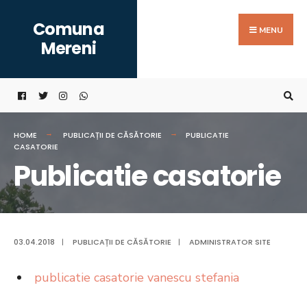
Search
Skip
Comuna
for:
to
MENU
Mereni
content
HOME
PUBLICAȚII DE CĂSĂTORIE
PUBLICATIE
CASATORIE
Publicatie casatorie
03.04.2018
|
PUBLICAȚII DE CĂSĂTORIE
|
ADMINISTRATOR SITE
publicatie casatorie vanescu stefania