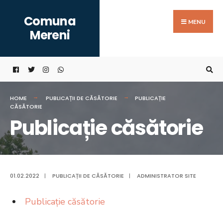
Search
Skip
Comuna
for:
to
MENU
Mereni
content
HOME
PUBLICAȚII DE CĂSĂTORIE
PUBLICAȚIE
CĂSĂTORIE
Publicație căsătorie
01.02.2022
|
PUBLICAȚII DE CĂSĂTORIE
|
ADMINISTRATOR SITE
Publicație căsătorie