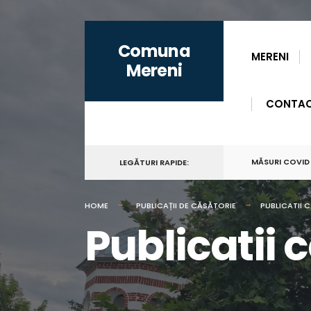
for:
Skip
Comuna
to
MERENI
Mereni
content
CONTA
MĂSURI COVID
LEGĂTURI RAPIDE:
HOME
PUBLICAȚII DE CĂSĂTORIE
PUBLICATII 
Publicatii 