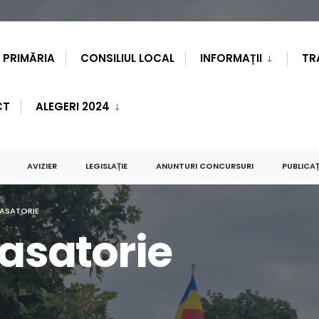
PRIMĂRIA
CONSILIUL LOCAL
INFORMAȚII
TR
CT
ALEGERI 2024
AVIZIER
LEGISLAȚIE
ANUNTURI CONCURSURI
PUBLICAȚ
CASATORIE
casatorie