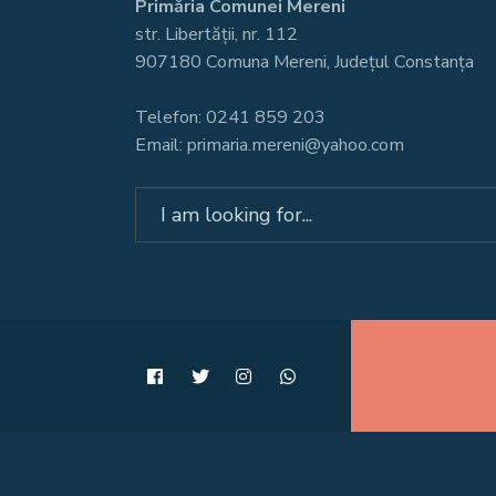
Primăria Comunei Mereni
str. Libertății, nr. 112
907180 Comuna Mereni, Județul Constanța
Telefon: 0241 859 203
Email: primaria.mereni@yahoo.com
Search
for: