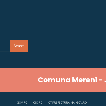
Search
Comuna Mereni - 
GOV.RO
CJC.RO
CT.PREFECTURA.MAI.GOV.RO