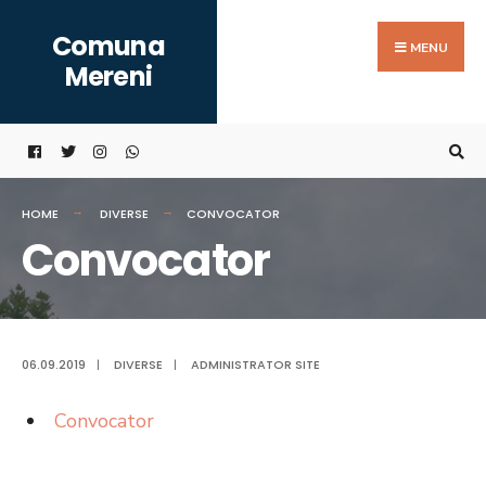
Search
Skip
Comuna
for:
to
MENU
Mereni
content
HOME
DIVERSE
CONVOCATOR
Convocator
06.09.2019
|
DIVERSE
|
ADMINISTRATOR SITE
Convocator