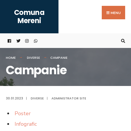
Search
Skip
Comuna
for:
to
MENU
Mereni
content
HOME
DIVERSE
CAMPANIE
Campanie
30.01.2023
|
DIVERSE
|
ADMINISTRATOR SITE
Poster
Infografic