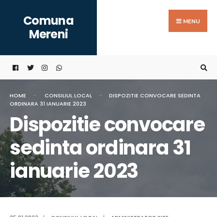
Search
Skip
Comuna
for:
to
MENU
Mereni
content
HOME
CONSILIUL LOCAL
DISPOZITIE CONVOCARE SEDINTA
ORDINARA 31 IANUARIE 2023
Dispozitie convocare
sedinta ordinara 31
ianuarie 2023