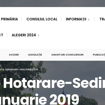
PRIMĂRIA
CONSILIUL LOCAL
INFORMAȚII
TR
CT
ALEGERI 2024
AVIZIER
LEGISLAȚIE
ANUNTURI CONCURSURI
PUBLICAȚ
TA ORDINARA IANUARIE 2019
e Hotarare-Sedi
anuarie 2019