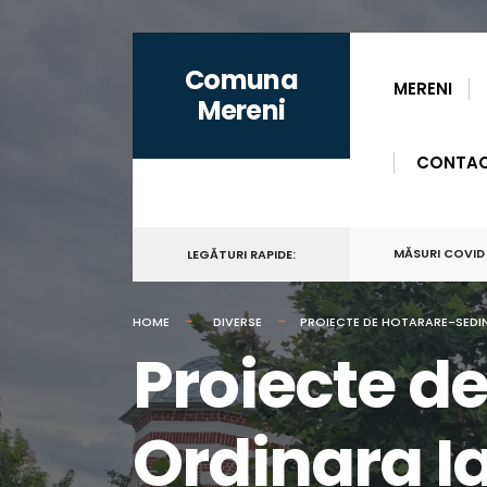
for:
Skip
Comuna
to
MERENI
Mereni
content
CONTA
MĂSURI COVID
LEGĂTURI RAPIDE:
HOME
DIVERSE
PROIECTE DE HOTARARE-SEDIN
Proiecte d
Ordinara I