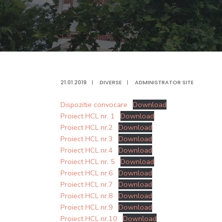
21.01.2019
|
DIVERSE
|
ADMINISTRATOR SITE
Dispozitie convocare
Download
Proiect HCL nr. 1
Download
Proiect HCL nr.2
Download
Proiect HCL nr.3
Download
Proiect HCL nr.4
Download
Proiect HCL nr. 5
Download
Proiect HCL nr.6
Download
Proiect HCL nr.7
Download
Proiect HCL nr.8
Download
Proiect HCL nr.9
Download
Proiect HCL nr.10
Download