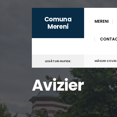
for:
Skip
Comuna
to
MERENI
Mereni
content
CONTA
MĂSURI COVID
LEGĂTURI RAPIDE:
Avizier