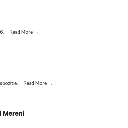
Dispoziții
16
...
Read More
→
Dispoziții
ispozitie
...
Read More
→
i Mereni