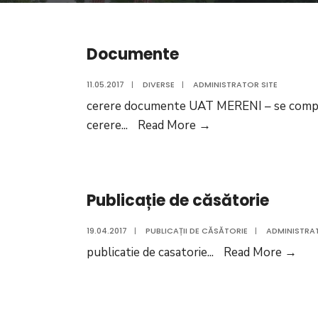
Documente
11.05.2017
|
DIVERSE
|
ADMINISTRATOR SITE
cerere documente UAT MERENI – se complete
Documente
cerere
...
Read More
→
Publicație de căsătorie
19.04.2017
|
PUBLICAȚII DE CĂSĂTORIE
|
ADMINISTRAT
Publ
publicatie de casatorie
...
Read More
→
de
căs