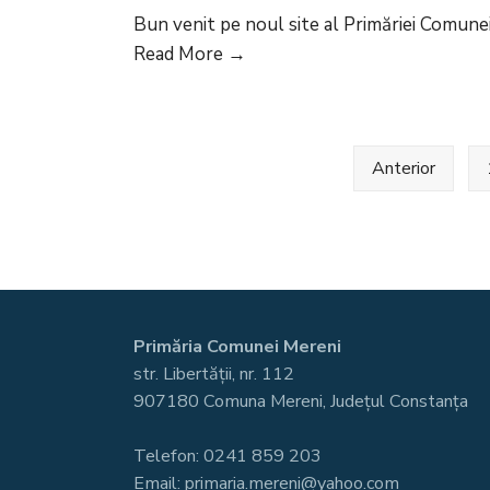
Bun venit pe noul site al Primăriei Comunei
Noul
Read More
→
site
al
Primăriei
Paginație
Anterior
articole
Comunei
Mereni
Primăria Comunei Mereni
str. Libertății, nr. 112
907180 Comuna Mereni, Județul Constanța
Telefon: 0241 859 203
Email: primaria.mereni@yahoo.com