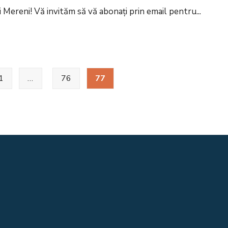
 Mereni! Vă invităm să vă abonați prin email pentru
...
1
…
76
77