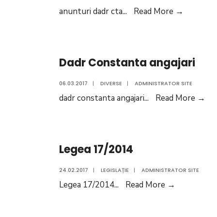
Anunțuri
anunturi dadr cta
...
Read More
→
DADR
Constanț
Dadr Constanta angajari
06.03.2017
|
DIVERSE
|
ADMINISTRATOR SITE
Da
dadr constanta angajari
...
Read More
→
Co
ang
Legea 17/2014
24.02.2017
|
LEGISLAȚIE
|
ADMINISTRATOR SITE
Legea
Legea 17/2014
...
Read More
→
17/2014