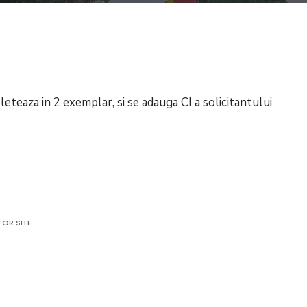
aza in 2 exemplar, si se adauga CI a solicitantului
OR SITE
icație
ătorie