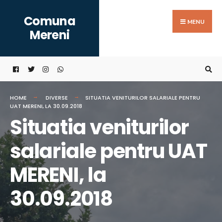
Search
Skip
Comuna
for:
to
MENU
Mereni
content
HOME
DIVERSE
SITUATIA VENITURILOR SALARIALE PENTRU
UAT MERENI, LA 30.09.2018
Situatia veniturilor
salariale pentru UAT
MERENI, la
30.09.2018