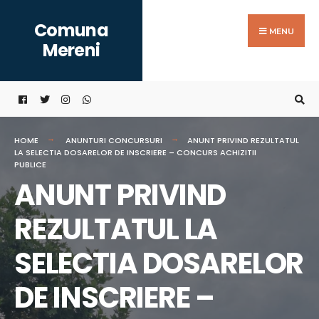
Search
Skip
Comuna
for:
to
MENU
Mereni
content
HOME
ANUNTURI CONCURSURI
ANUNT PRIVIND REZULTATUL
LA SELECTIA DOSARELOR DE INSCRIERE – CONCURS ACHIZITII
PUBLICE
ANUNT PRIVIND
REZULTATUL LA
SELECTIA DOSARELOR
DE INSCRIERE –