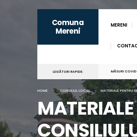
for:
Skip
Comuna
to
MERENI
Mereni
content
CONTA
MĂSURI COVID
LEGĂTURI RAPIDE:
HOME
CONSILIUL LOCAL
MATERIALE PENTRU SE
MATERIALE
CONSILIULU