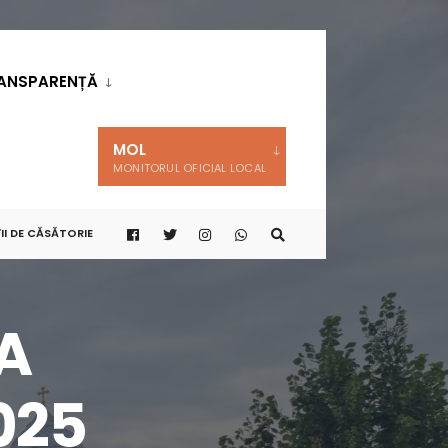
ANSPARENȚĂ
MOL
MONITORUL OFICIAL LOCAL
II DE CĂSĂTORIE
A
025