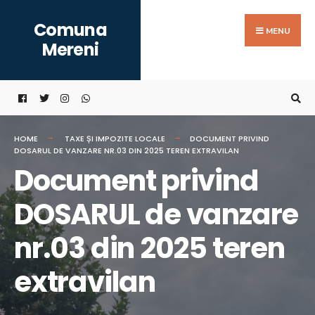
Search
Skip
Comuna
for:
to
MENU
Mereni
content
HOME
TAXE ȘI IMPOZITE LOCALE
DOCUMENT PRIVIND
DOSARUL DE VANZARE NR.03 DIN 2025 TEREN EXTRAVILAN
Document privind
DOSARUL de vanzare
nr.03 din 2025 teren
extravilan