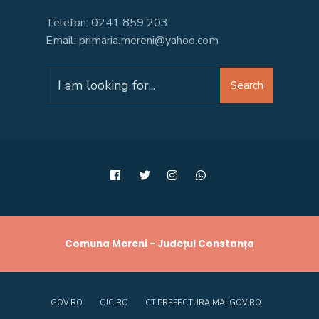
Telefon: 0241 859 203
Email: primaria.mereni@yahoo.com
Search
Search
for:
Comuna Mereni - Județul Constanța
GOV.RO
CJC.RO
CT.PREFECTURA.MAI.GOV.RO