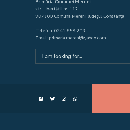
Primăria Comunei Mereni
str. Libertății, nr. 112
907180 Comuna Mereni, Județul Constanța
Telefon: 0241 859 203
Email: primaria.mereni@yahoo.com
Search
for: