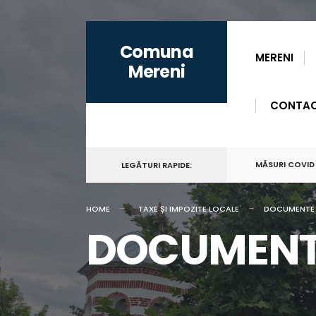
for:
Skip
Comuna
to
MERENI
Mereni
content
CONTA
MĂSURI COVID
LEGĂTURI RAPIDE:
HOME
TAXE ȘI IMPOZITE LOCALE
DOCUMENTE L
DOCUMENTE