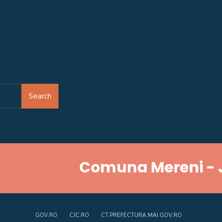
Search
Comuna Mereni - 
GOV.RO
CJC.RO
CT.PREFECTURA.MAI.GOV.RO