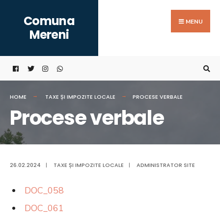
Search
Skip
Comuna
for:
to
MENU
Mereni
content
HOME
TAXE ȘI IMPOZITE LOCALE
PROCESE VERBALE
Procese verbale
26.02.2024
|
TAXE ȘI IMPOZITE LOCALE
|
ADMINISTRATOR SITE
DOC_058
DOC_061