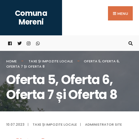
Search
Skip
Comuna
for:
to
MENU
Mereni
content
HOME
TAXE ȘI IMPOZITE LOCALE
OFERTA 5, OFERTA 6,
OFERTA 7 ȘI OFERTA 8
Oferta 5, Oferta 6,
Oferta 7 și Oferta 8
10.07.2023
|
TAXE ȘI IMPOZITE LOCALE
|
ADMINISTRATOR SITE