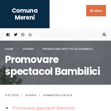
Search
Skip
Comuna
for:
to
MENU
Mereni
content
HOME
DIVERSE
PROMOVARE SPECTACOL BAMBILICI
Promovare
spectacol Bambilici
11.07.2023
|
DIVERSE
|
ADMINISTRATOR SITE
Promovare spectacol Bambilici