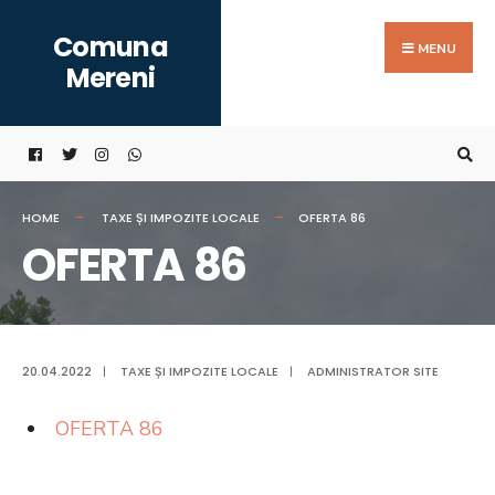
Search
Skip
Comuna
for:
to
MENU
Mereni
content
HOME
TAXE ȘI IMPOZITE LOCALE
OFERTA 86
OFERTA 86
20.04.2022
|
TAXE ȘI IMPOZITE LOCALE
|
ADMINISTRATOR SITE
OFERTA 86