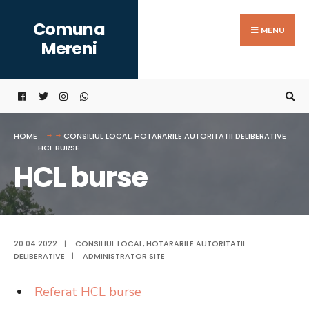
Search
Skip
Comuna
for:
to
MENU
Mereni
content
HOME
CONSILIUL LOCAL
,
HOTARARILE AUTORITATII DELIBERATIVE
HCL BURSE
HCL burse
20.04.2022
|
CONSILIUL LOCAL
,
HOTARARILE AUTORITATII
DELIBERATIVE
|
ADMINISTRATOR SITE
Referat HCL burse