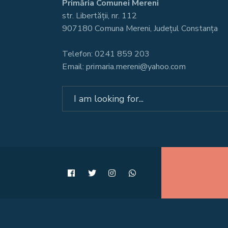
Primăria Comunei Mereni
str. Libertății, nr. 112
907180 Comuna Mereni, Județul Constanța
Telefon: 0241 859 203
Email: primaria.mereni@yahoo.com
Search
for: