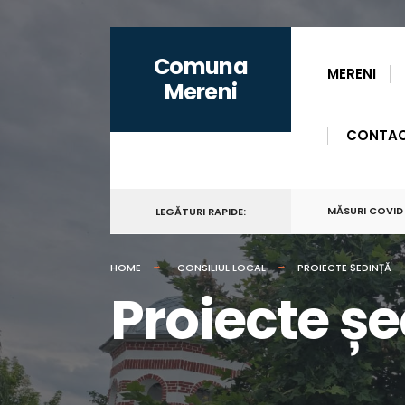
for:
Skip
Comuna
to
MERENI
Mereni
content
CONTA
MĂSURI COVID
LEGĂTURI RAPIDE:
HOME
CONSILIUL LOCAL
PROIECTE ȘEDINȚĂ
Proiecte ș