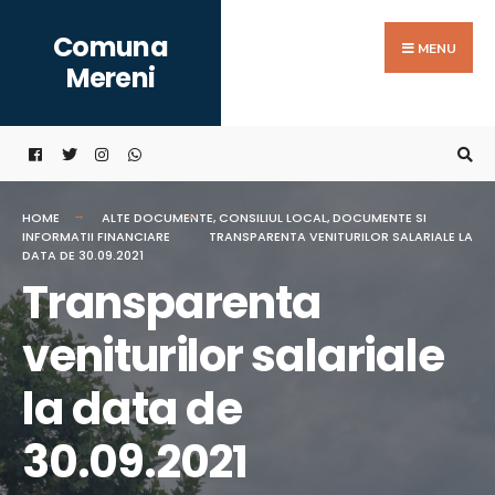
Search
Skip
Comuna
for:
to
MENU
Mereni
content
HOME
ALTE DOCUMENTE
,
CONSILIUL LOCAL
,
DOCUMENTE SI
INFORMATII FINANCIARE
TRANSPARENTA VENITURILOR SALARIALE LA
DATA DE 30.09.2021
Transparenta
veniturilor salariale
la data de
30.09.2021