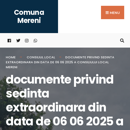
Search
Skip
Comuna
for:
to
MENU
Mereni
content
HOME
CONSILIUL LOCAL
DOCUMENTE PRIVIND SEDINTA
EXTRAORDINARA DIN DATA DE 06 06 2025 A CONSILIULUI LOCAL
MERENI
documente privind
sedinta
extraordinara din
data de 06 06 2025 a