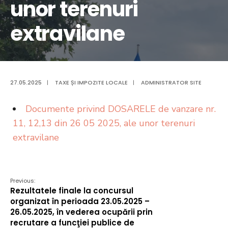
unor terenuri
extravilane
27.05.2025
|
TAXE ȘI IMPOZITE LOCALE
|
ADMINISTRATOR SITE
Documente privind DOSARELE de vanzare nr.
11, 12,13 din 26 05 2025, ale unor terenuri
extravilane
Previous:
Rezultatele finale la concursul
organizat în perioada 23.05.2025 –
26.05.2025, în vederea ocupării prin
recrutare a funcţiei publice de