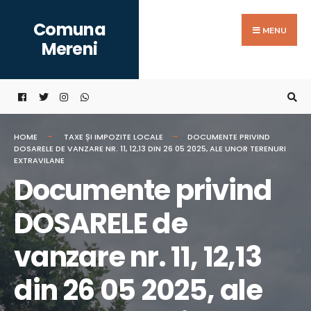
Search
Skip
Comuna
for:
to
MENU
Mereni
content
HOME
TAXE ȘI IMPOZITE LOCALE
DOCUMENTE PRIVIND
DOSARELE DE VANZARE NR. 11, 12,13 DIN 26 05 2025, ALE UNOR TERENURI
EXTRAVILANE
Documente privind
DOSARELE de
vanzare nr. 11, 12,13
din 26 05 2025, ale