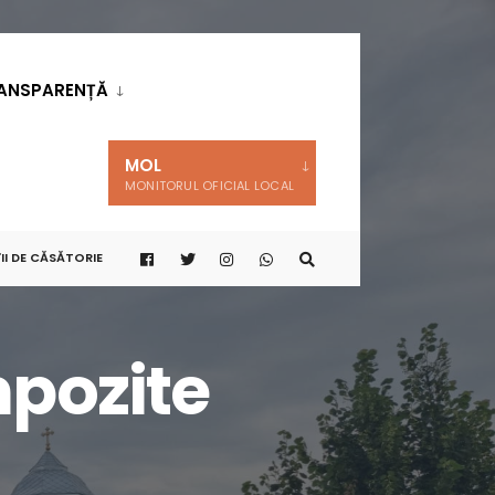
ANSPARENȚĂ
MOL
MONITORUL OFICIAL LOCAL
II DE CĂSĂTORIE
mpozite