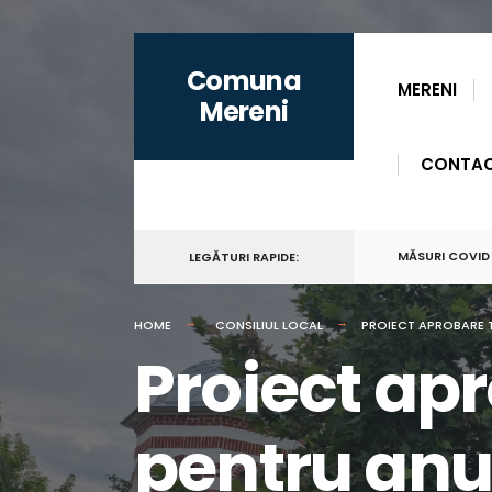
for:
Skip
Comuna
to
MERENI
Mereni
content
CONTA
MĂSURI COVID
LEGĂTURI RAPIDE:
HOME
CONSILIUL LOCAL
PROIECT APROBARE T
Proiect apr
pentru anu