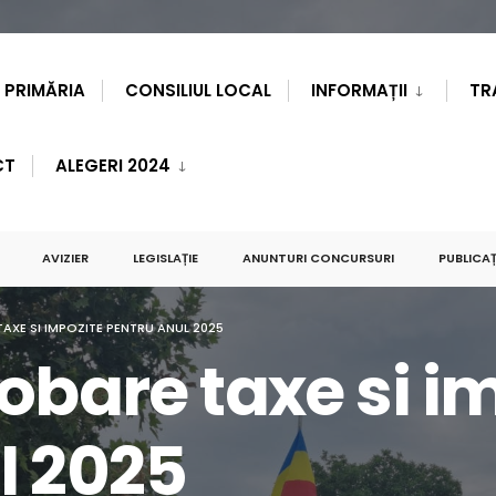
PRIMĂRIA
CONSILIUL LOCAL
INFORMAȚII
TR
CT
ALEGERI 2024
AVIZIER
LEGISLAȚIE
ANUNTURI CONCURSURI
PUBLICAȚ
AXE SI IMPOZITE PENTRU ANUL 2025
obare taxe si i
l 2025