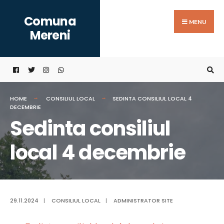
Search
Skip
Comuna
for:
to
MENU
Mereni
content
HOME
CONSILIUL LOCAL
SEDINTA CONSILIUL LOCAL 4
DECEMBRIE
Sedinta consiliul
local 4 decembrie
29.11.2024
|
CONSILIUL LOCAL
|
ADMINISTRATOR SITE