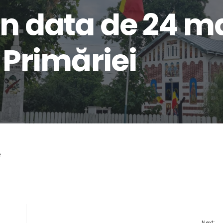
in data de 24 m
l Primăriei
E
Next: