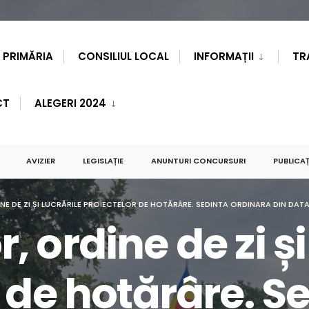
PRIMĂRIA
CONSILIUL LOCAL
INFORMAȚII
TR
CT
ALEGERI 2024
AVIZIER
LEGISLAȚIE
ANUNTURI CONCURSURI
PUBLICAȚ
DE ZI ȘI LUCRĂRILE PROIECTELOR DE HOTĂRÂRE. SEDINTA ORDINARA DIN DATA D
 ordine de zi și
 de hotărâre. S