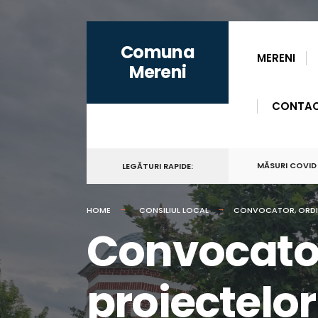
for:
Skip
Comuna
to
MERENI
Mereni
content
CONTA
MĂSURI COVID
LEGĂTURI RAPIDE:
HOME
CONSILIUL LOCAL
CONVOCATOR, ORDINE 
Convocator,
proiectelor