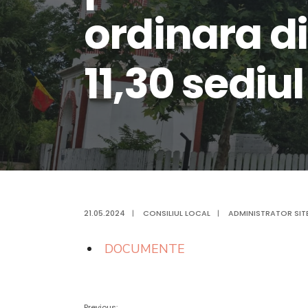
ordinara d
11,30 sediu
21.05.2024
|
CONSILIUL LOCAL
|
ADMINISTRATOR SIT
DOCUMENTE
Previous: