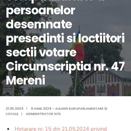
persoanelor
desemnate
presedinti si loctiitori
sectii votare
Circumscriptia nr. 47
Mereni
21.05.2024
|
9 IUNIE 2024 - ALEGERI EUROPARLAMENTARE ȘI
LOCALE
|
ADMINISTRATOR SITE
Hotarare nr. 15 din 21.05.2024 privind