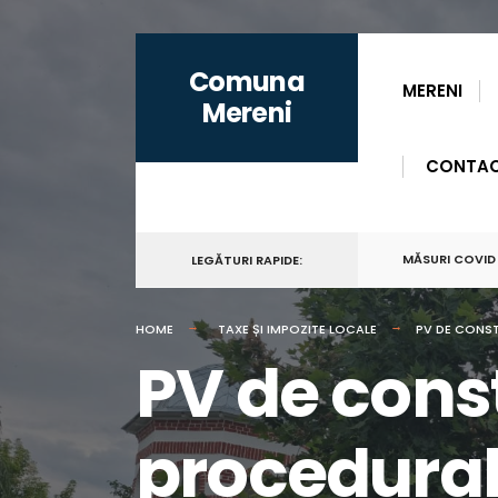
for:
Skip
Comuna
to
MERENI
Mereni
content
CONTA
MĂSURI COVID
LEGĂTURI RAPIDE:
HOME
TAXE ȘI IMPOZITE LOCALE
PV DE CONST
PV de const
procedural