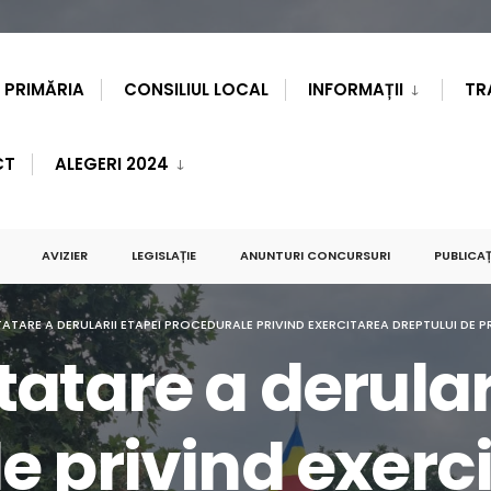
PRIMĂRIA
CONSILIUL LOCAL
INFORMAȚII
TR
CT
ALEGERI 2024
AVIZIER
LEGISLAȚIE
ANUNTURI CONCURSURI
PUBLICAȚ
ATARE A DERULARII ETAPEI PROCEDURALE PRIVIND EXERCITAREA DREPTULUI DE PRE
atare a derular
e privind exerc