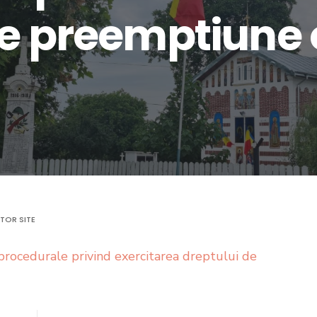
de preemptiune 
TOR SITE
 procedurale privind exercitarea dreptului de