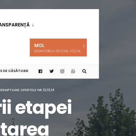
ANSPARENȚĂ
MOL
MONITORUL OFICIAL LOCAL
II DE CĂSĂTORIE
EMPTIUNE OFERTELE NR.12,13,14
ii etapei
itarea