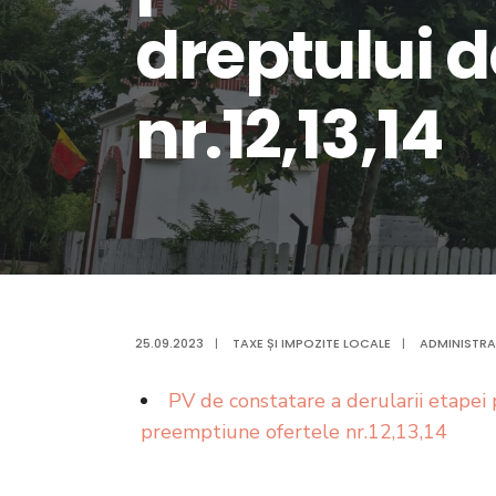
dreptului 
nr.12,13,14
25.09.2023
|
TAXE ȘI IMPOZITE LOCALE
|
ADMINISTRA
PV de constatare a derularii etapei
preemptiune ofertele nr.12,13,14