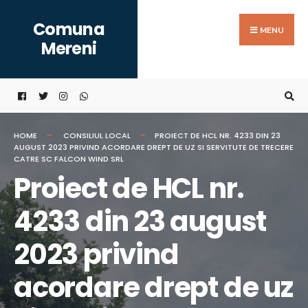
Search
Skip
Comuna
for:
to
MENU
Mereni
content
HOME
CONSILIUL LOCAL
PROIECT DE HCL NR. 4233 DIN 23
AUGUST 2023 PRIVIND ACORDARE DREPT DE UZ SI SERVITUTE DE TRECERE
CATRE SC FALCON WIND SRL
Proiect de HCL nr.
4233 din 23 august
2023 privind
acordare drept de uz