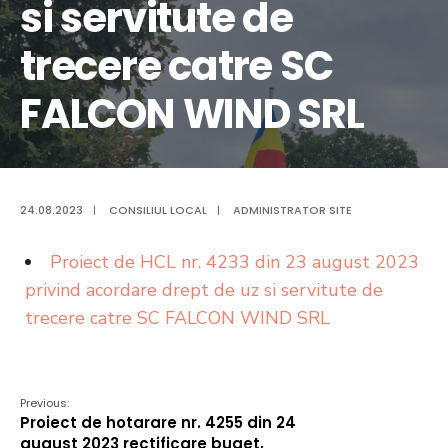
si servitute de
trecere catre SC
FALCON WIND SRL
24.08.2023
|
CONSILIUL LOCAL
|
ADMINISTRATOR SITE
Proiect de HCL nr. 4233 din 23 august 2023
privind acordare drept de uz si servitute de
trecere catre SC FALCON WIND SRL
Previous:
Proiect de hotarare nr. 4255 din 24
august 2023 rectificare buget,