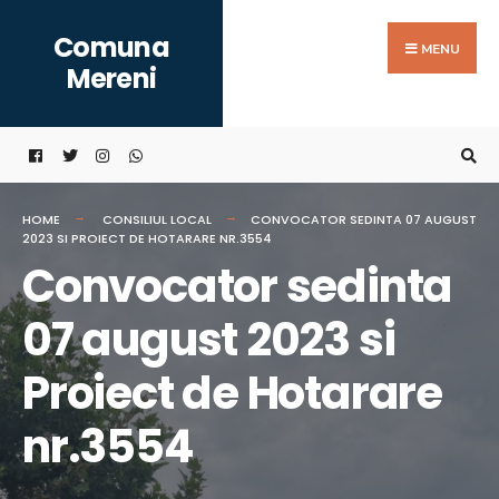
Search
Skip
Comuna
for:
to
MENU
Mereni
content
HOME
CONSILIUL LOCAL
CONVOCATOR SEDINTA 07 AUGUST
2023 SI PROIECT DE HOTARARE NR.3554
Convocator sedinta
07 august 2023 si
Proiect de Hotarare
nr.3554