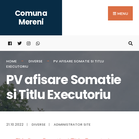
Search
Skip
Comuna
for:
to
MENU
Mereni
content
HOME
DIVERSE
PV AFISARE SOMATIE SI TITLU
EXECUTORIU
PV afisare Somatie
si Titlu Executoriu
21.10.2022
|
DIVERSE
|
ADMINISTRATOR SITE