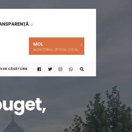
ANSPARENȚĂ
MOL
MONITORUL OFICIAL LOCAL
II DE CĂSĂTORIE
buget,