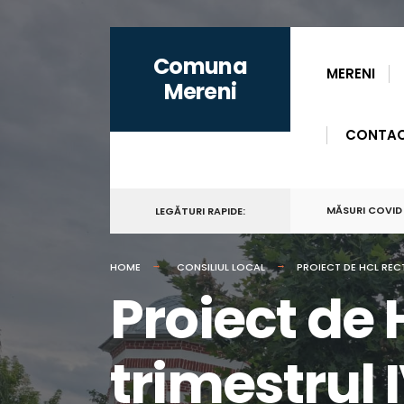
for:
Skip
Comuna
to
MERENI
Mereni
content
CONTA
MĂSURI COVID
LEGĂTURI RAPIDE:
HOME
CONSILIUL LOCAL
PROIECT DE HCL RECT
Proiect de 
trimestrul 