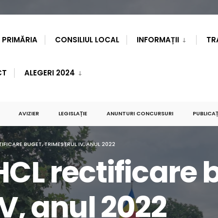
PRIMĂRIA
CONSILIUL LOCAL
INFORMAȚII
TR
CT
ALEGERI 2024
AVIZIER
LEGISLAȚIE
ANUNTURI CONCURSURI
PUBLICAȚ
IFICARE BUGET, TRIMESTRUL IV, ANUL 2022
HCL rectificare 
IV, anul 2022