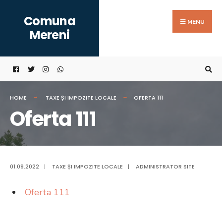
Search
Skip
Comuna
for:
to
MENU
Mereni
content
HOME
TAXE ȘI IMPOZITE LOCALE
OFERTA 111
Oferta 111
01.09.2022
|
TAXE ȘI IMPOZITE LOCALE
|
ADMINISTRATOR SITE
Oferta 111