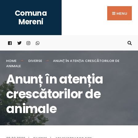
Search
Skip
Comuna
for:
to
MENU
Mereni
content
HOME
DIVERSE
ANUNȚ ÎN ATENȚIA CRESCĂTORILOR DE
ANIMALE
Anunț în atenția
crescătorilor de
animale