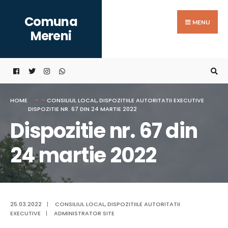
Search
Skip
Comuna
for:
to
MENU
Mereni
content
HOME
CONSILIUL LOCAL
,
DISPOZITIILE AUTORITATII EXECUTIVE
DISPOZITIE NR. 67 DIN 24 MARTIE 2022
Dispozitie nr. 67 din
24 martie 2022
25.03.2022
|
CONSILIUL LOCAL
,
DISPOZITIILE AUTORITATII
EXECUTIVE
|
ADMINISTRATOR SITE