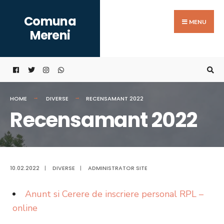
Search
Skip
Comuna
for:
to
MENU
Mereni
content
HOME
DIVERSE
RECENSAMANT 2022
Recensamant 2022
10.02.2022
|
DIVERSE
|
ADMINISTRATOR SITE
Anunt si Cerere de inscriere personal RPL –
online