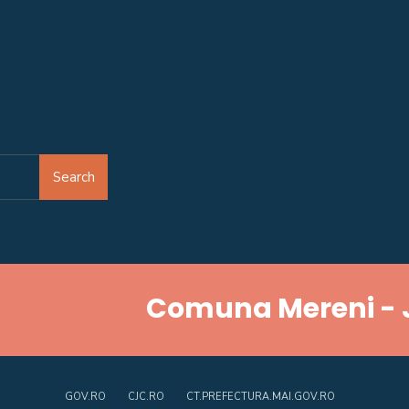
Search
Comuna Mereni - 
GOV.RO
CJC.RO
CT.PREFECTURA.MAI.GOV.RO