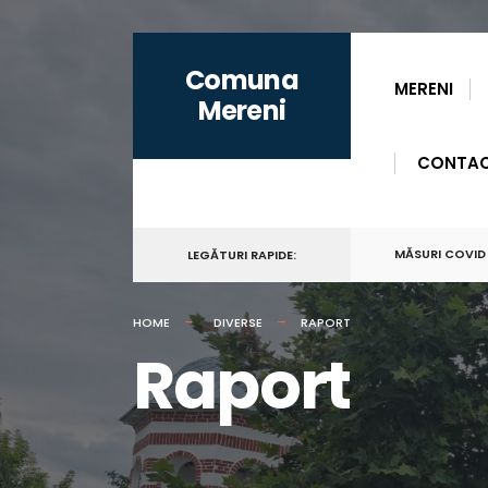
for:
Skip
Comuna
to
MERENI
Mereni
content
CONTA
MĂSURI COVID
LEGĂTURI RAPIDE:
HOME
DIVERSE
RAPORT
Raport