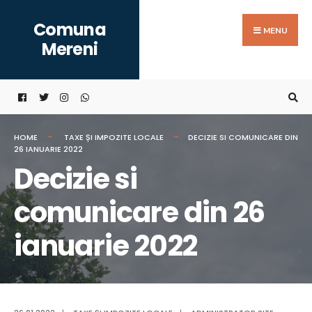
Search
Skip
Comuna
for:
to
MENU
Mereni
content
HOME
TAXE ȘI IMPOZITE LOCALE
DECIZIE SI COMUNICARE DIN
26 IANUARIE 2022
Decizie si
comunicare din 26
ianuarie 2022