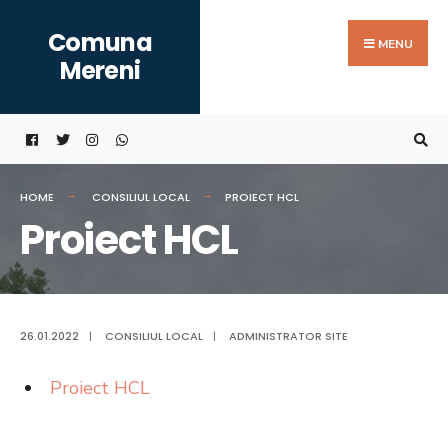
Search
Skip
Comuna
for:
to
MENU
Mereni
content
HOME
CONSILIUL LOCAL
PROIECT HCL
Proiect HCL
26.01.2022
|
CONSILIUL LOCAL
|
ADMINISTRATOR SITE
Proiect HCL